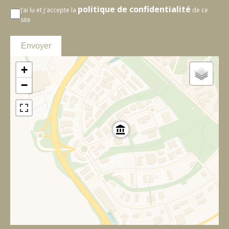
politique de confidentialité
J’ai lu et j'accepte la
de ce
site
Envoyer
+
−