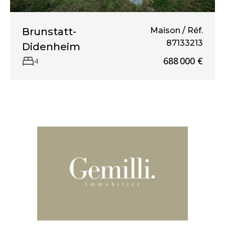
Brunstatt-
Maison / Réf.
87133213
Didenheim
688 000 €
4