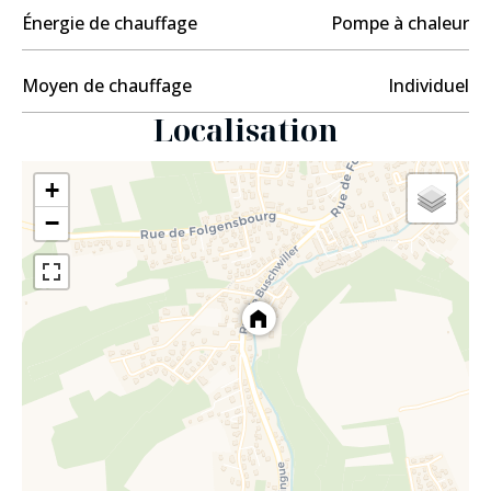
Prix : 588 800 honoraires d'agence inclus à la charge
Énergie de chauffage
Pompe à chaleur
du vendeurFrais de notaire réduits à environ 2,5 %
Pour plus d'informations ou organiser une visite,
Moyen de chauffage
Individuel
contactez-nous.
Localisation
+
−