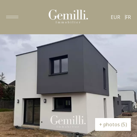
EUR
FR
+ photos (5)